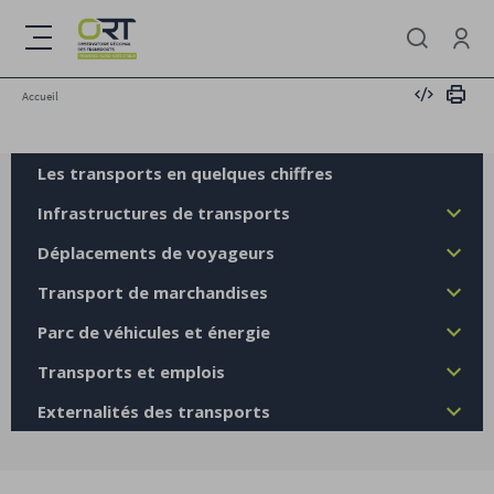
Aller
au
Menu
contenu
Se conne
principal
Intégrer
Impri
Accueil
Les transports en quelques chiffres
Infrastructures de transports
Déplacements de voyageurs
Transport de marchandises
Parc de véhicules et énergie
Transports et emplois
Externalités des transports