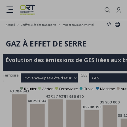
Aller
au
Menu
contenu
Se conne
principal
Intégrer
Impri
Accueil
Chiffres clés des transports
Impact environnemental
GAZ À EFFET DE SERRE
Évolution des émissions de
GES
liées aux 
Territoire
GES
:
:
Routier
Aérien
Ferroviaire
Fluvial
Maritime
Aut






43 784 843
42 037 621
41 930 610
40 290 566
39 953 000
38 208 393
35 2