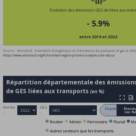
Évolution des émissions GES de liées aux tran
- 5.9%
entre 2010 et 2022
Source : AtmoSud - Inventaire énergétique et d’émissions de polluants et gaz à effe
https://www.atmosud.org/fiche-bilan/region-provence-alpes-cote-dazur
Répartition départementale des émission
de
GES
liées aux transports
(en %)
Agrandir
Exp
Année
GES
Empilé
Étend
(en %
:
:
Routier
Aérien
Ferroviaire
Fluvial
Ma





Autres secteurs que les transports
