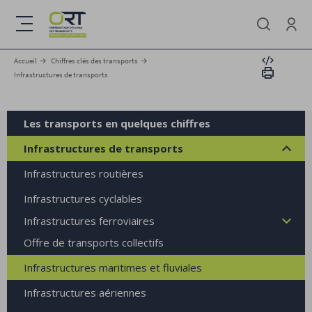
Aller
au
Menu
contenu
Se conne
principal
Intégrer
Accueil
Chiffres clés des transports
Imprimer
Infrastructures de transports
Les transports en quelques chiffres
Infrastructures de transports
Infrastructures routières
Infrastructures cyclables
Infrastructures ferroviaires
Offre de transports collectifs
Infrastructures maritimes et fluviales
Infrastructures aériennes