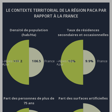
LE CONTEXTE TERRITORIAL DE LA RÉGION PACA PAR
RAPPORT À LA FRANCE
Densité de population
Taux de résidences
(hab/Ha)
secondaires et occasionnelles
ce-Alpes Côte
161.2
106.5
Provence-Alpes Côte
France
18%
9.9%
France
d’Azur
d’Azur
Part des personnes de plus de
Part des surfaces artificielles
75 ans