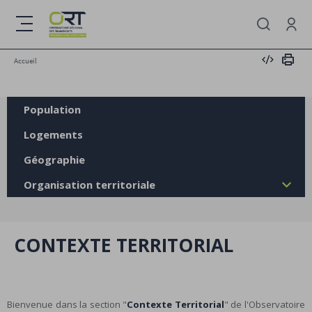
Aller
au
Menu
contenu
Se conne
principal
Intégrer
Impri
Accueil
Population
Logements
Géographie
Organisation territoriale
CONTEXTE TERRITORIAL
Bienvenue dans la section "
Contexte Territorial
" de l'Observatoire